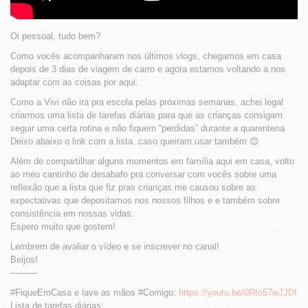
Oi pessoal, tudo bem?
Como vocês acompanharam nos últimos vlogs, chegamos em casa
depois de 3 dias de viagem de carro e agora estamos voltando a nos
adaptar com as coisas por aqui.
Como a Vivi não irá pra escola pelas próximas semanas, achei legal
criarmos uma lista de tarefas diárias para que as crianças consigam
seguir uma certa rotina e não fiquem “perdidas” durante a quarentena.
Deixo abaixo o link com a lista, caso queiram usar também 😊
Além de compartilhar alguns momentos em família aqui em casa, volto
ao meu cantinho de desabafo pra conversar com vocês sobre uma
reflexão que a lista que fiz pras crianças me causou sobre as
expectativas que depositamos nos nossos filhos e e também sobre
consistência em nossas vidas.
Espero muito que gostem!
Lembrem de avaliar o vídeo e se inscrever no canal!
Beijos!
———
#FiqueEmCasa e lave as mãos #Comigo:
https://youtu.be/0Rfo57wJJDI
Lista de tarefas diárias: