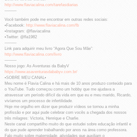
http://www.flaviacalina.com/tarefasdiarias
———
Você também pode me encontrar em outras redes sociais:
•Facebook:
http://www.flaviacalina.com/fb
•Instagram: @flaviacalina
•Twitter: @fla1982
———
Link para adquirir meu livro “Agora Que Sou Mãe”:
http://www.flaviacalina.com/livro
———
Nosso jogo: As Aventuras da BabyV
https://www.asaventurasdababyv.com.br/
•SOBRE MEU CANAL•
Meu nome é Flavia Calina e há mais de 10 anos produzo conteúdo para
o YouTube. Tudo começou como um hobby que me ajudava a
atravessar um período difícil da vida em que eu e meu marido, Ricardo,
vivíamos um processo de infertilidade.
Hoje me orgulho em dizer que produzir vídeos se tornou a minha
profissão e por aqui pude celebrar com vocês a chegada dos nossos
três milagres: Victoria, Henrique e Charlie.
Neste canal compartilho muito do que estudei sobre educação infantil e
do que pude aprender trabalhando por anos na área como professora.
Falo muito sobre maternidade, atividades que auxiliam o