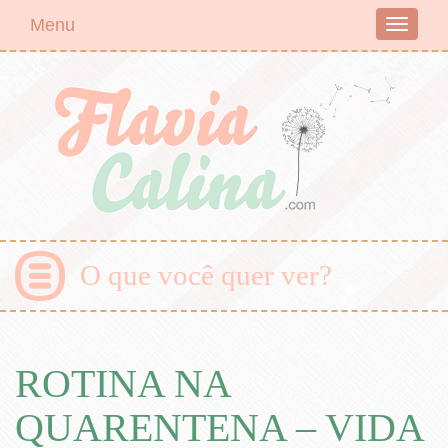
Menu
Toggle
navigati
O que você quer ver?
ROTINA NA
QUARENTENA – VIDA