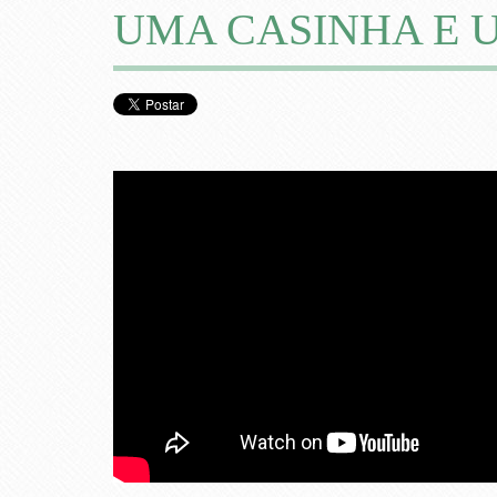
UMA CASINHA E UM