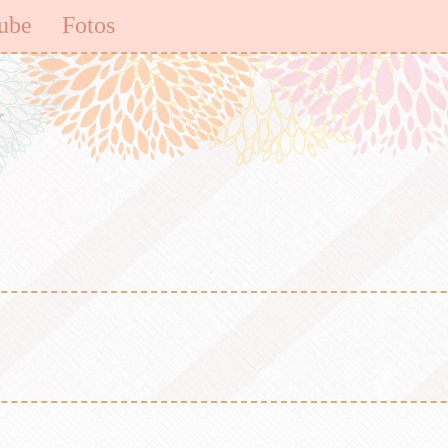
ube
Fotos