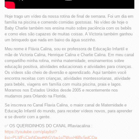
Hoje trago um vídeo da nossa rotina de final de semana. Foi um dia em
família na piscina e comendo comidas gostosas. No vídeo de hoje o
Baby Charlie também nos ensina muito sobre paciência com os bebês
e como eles são capazes de muitas coisas. A Victoria também ganhou
um brinquedo que nada em baixo da água sozinho.
Meu nome é Flávia Calina, sou ex professora de Educação Infantil e
mãe de Victoria Calina, Henrique Calina e Charlie Calina. Em meu canal
compartilho minha rotina, minha maternidade, ensinamentos sobre
educação positiva, atividades educacionais e atividades para crianças.
Os vídeos são cheio de diversão e aprendizado. Aqui também você
encontra receitas com crianças, atividades montessorianas, atividade
para bebês, viagens em família com muita piscina, praia e lagos.
Moramos nos Estados Unidos desde 2005 e recentemente nos
mudamos para Orlando na Florida.
Se inscreva no Canal Flavia Calina, o maior canal de Maternidade e
Educação Infantil do mundo, para receber vídeos novos, para aprender
e se divertir com a gente.
✅ OS QUERIDINHOS DO CANAL #flaviacalina :
https://youtube.com/playlist?
list=PLMFcCtnNOpwHAGVbu1oTWvxH6Bc5rdCOa