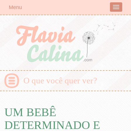
Menu
Toggle
navigati
O que você quer ver?
UM BEBÊ
DETERMINADO E