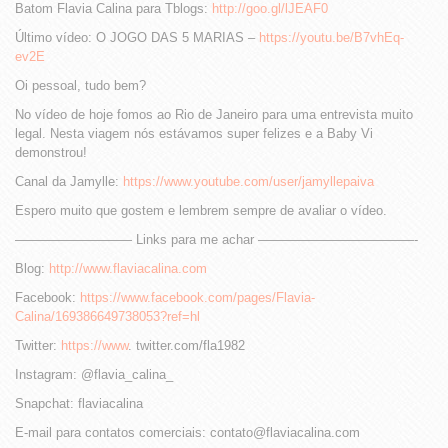
Batom Flavia Calina para Tblogs:
http://goo.gl/lJEAF0
Último vídeo: O JOGO DAS 5 MARIAS –
https://youtu.be/B7vhEq-
ev2E
Oi pessoal, tudo bem?
No vídeo de hoje fomos ao Rio de Janeiro para uma entrevista muito
legal. Nesta viagem nós estávamos super felizes e a Baby Vi
demonstrou!
Canal da Jamylle:
https://www.youtube.com/user/jamyllepaiva
Espero muito que gostem e lembrem sempre de avaliar o vídeo.
————————— Links para me achar ————————————-
Blog:
http://www.flaviacalina.com
Facebook:
https://www.facebook.com/pages/Flavia-
Calina/169386649738053?ref=hl
Twitter:
https://www
. twitter.com/fla1982
Instagram: @flavia_calina_
Snapchat: flaviacalina
E-mail para contatos comerciais: contato@flaviacalina.com