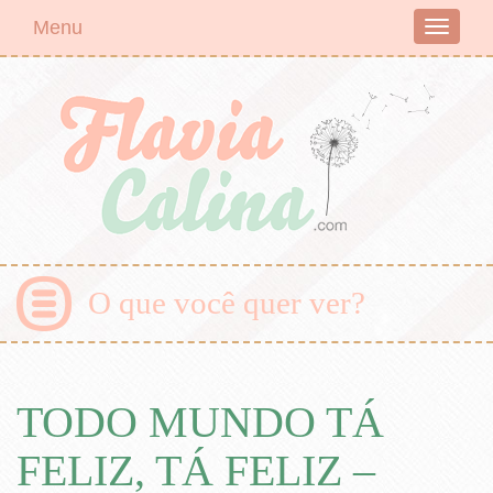
Menu
Toggle
navigati
O que você quer ver?
TODO MUNDO TÁ
FELIZ, TÁ FELIZ –