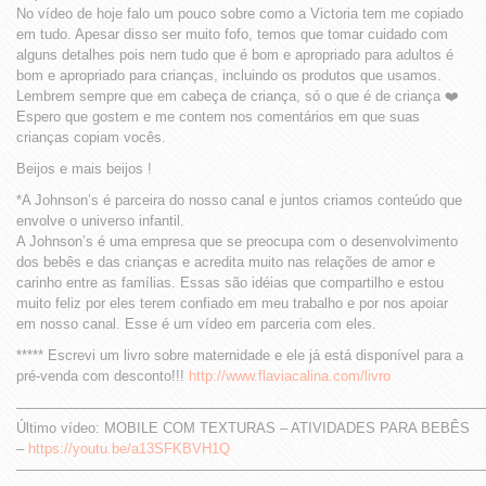
No vídeo de hoje falo um pouco sobre como a Victoria tem me copiado
em tudo. Apesar disso ser muito fofo, temos que tomar cuidado com
alguns detalhes pois nem tudo que é bom e apropriado para adultos é
bom e apropriado para crianças, incluindo os produtos que usamos.
Lembrem sempre que em cabeça de criança, só o que é de criança ❤️
Espero que gostem e me contem nos comentários em que suas
crianças copiam vocês.
Beijos e mais beijos !
*A Johnson’s é parceira do nosso canal e juntos criamos conteúdo que
envolve o universo infantil.
A Johnson’s é uma empresa que se preocupa com o desenvolvimento
dos bebês e das crianças e acredita muito nas relações de amor e
carinho entre as famílias. Essas são idéias que compartilho e estou
muito feliz por eles terem confiado em meu trabalho e por nos apoiar
em nosso canal. Esse é um vídeo em parceria com eles.
***** Escrevi um livro sobre maternidade e ele já está disponível para a
pré-venda com desconto!!!
http://www.flaviacalina.com/livro
—————————————————————————————————
Último vídeo: MOBILE COM TEXTURAS – ATIVIDADES PARA BEBÊS
–
https://youtu.be/a13SFKBVH1Q
—————————————————————————————————