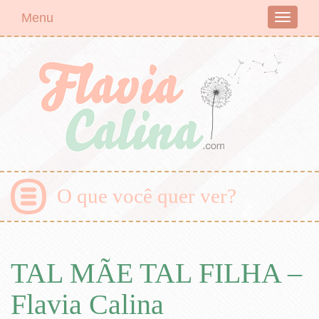
Menu
Toggle
navigati
O que você quer ver?
TAL MÃE TAL FILHA –
Flavia Calina