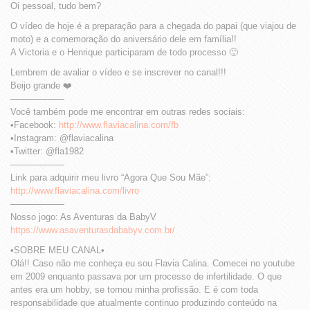
Oi pessoal, tudo bem?
O vídeo de hoje é a preparação para a chegada do papai (que viajou de
moto) e a comemoração do aniversário dele em família!!
A Victoria e o Henrique participaram de todo processo 🙂
Lembrem de avaliar o vídeo e se inscrever no canal!!!
Beijo grande ❤️
——————
Você também pode me encontrar em outras redes sociais:
•Facebook:
http://www.flaviacalina.com/fb
•Instagram: @flaviacalina
•Twitter: @fla1982
——————
Link para adquirir meu livro “Agora Que Sou Mãe”:
http://www.flaviacalina.com/livro
——————
Nosso jogo: As Aventuras da BabyV
https://www.asaventurasdababyv.com.br/
•SOBRE MEU CANAL•
Olá!! Caso não me conheça eu sou Flavia Calina. Comecei no youtube
em 2009 enquanto passava por um processo de infertilidade. O que
antes era um hobby, se tornou minha profissão. E é com toda
responsabilidade que atualmente continuo produzindo conteúdo na