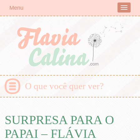
Menu
Toggle
navigati
O que você quer ver?
SURPRESA PARA O
PAPAI – FLÁVIA