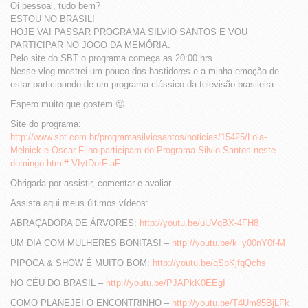
Oi pessoal, tudo bem?
ESTOU NO BRASIL!
HOJE VAI PASSAR PROGRAMA SILVIO SANTOS E VOU
PARTICIPAR NO JOGO DA MEMÓRIA.
Pelo site do SBT o programa começa as 20:00 hrs
Nesse vlog mostrei um pouco dos bastidores e a minha emoção de
estar participando de um programa clássico da televisão brasileira.
Espero muito que gostem 🙂
Site do programa:
http://www.sbt.com.br/programasilviosantos/noticias/15425/Lola-
Melnick-e-Oscar-Filho-participam-do-Programa-Silvio-Santos-neste-
domingo.html#.VIytDorF-aF
Obrigada por assistir, comentar e avaliar.
Assista aqui meus últimos vídeos:
ABRAÇADORA DE ÁRVORES:
http://youtu.be/uUVqBX-4FH8
UM DIA COM MULHERES BONITAS! –
http://youtu.be/k_y00nY0f-M
PIPOCA & SHOW É MUITO BOM:
http://youtu.be/qSpKjfqQchs
NO CÉU DO BRASIL –
http://youtu.be/PJAPkK0EEgI
COMO PLANEJEI O ENCONTRINHO –
http://youtu.be/T4Um85BjLFk