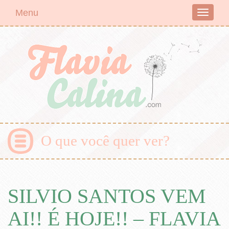
Menu
Toggle
navigati
O que você quer ver?
SILVIO SANTOS VEM
AI!! É HOJE!! – FLAVIA