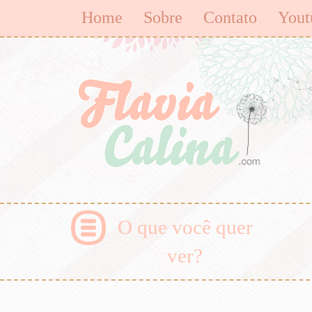
Home
Sobre
Contato
Yout
O que você quer
ver?