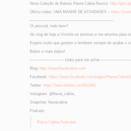
Nova Coleção de Batons Flavia Calina Basics:
http://goo.
Último vídeo: UMA MANHÃ DE ATIVIDADES –
https://yo
——————————————————————
Oi pessoal, tudo bem?
No vlog de hoje a Victoria se arrumou e me arrumou para u
Espero muito que gostem e lembrem sempre de avaliar o v
Beijos e mais beijos!
————————— Links para me achar ——————
Blog:
http://www.flaviacalina.com
Facebook:
https://www.facebook.com/pages/Flavia-Calina
Twitter:
https://www.twitter.com/fla1982
Instagram: @flavia_calina_
Snapchat: flaviacalina
Podcast:
Flavia Calina Podcasts