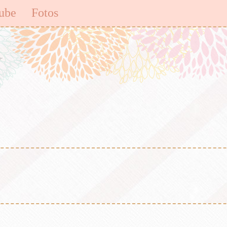
ube
Fotos