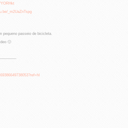
gl/YORHkt
utu.be/_m2UaZnTspg
m pequeno passeio de bicicleta.
ídeo 🙂
——————-
/169386649738053?ref=hl