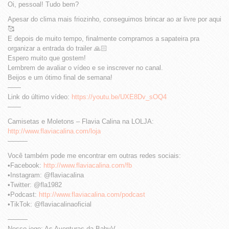
Oi, pessoal! Tudo bem?
Apesar do clima mais friozinho, conseguimos brincar ao ar livre por aqui
🥰
E depois de muito tempo, finalmente compramos a sapateira pra
organizar a entrada do trailer 🙏🏻
Espero muito que gostem!
Lembrem de avaliar o vídeo e se inscrever no canal.
Beijos e um ótimo final de semana!
——
Link do último vídeo:
https://youtu.be/UXE8Dv_sOQ4
——
Camisetas e Moletons – Flavia Calina na LOLJA:
http://www.flaviacalina.com/loja
———
Você também pode me encontrar em outras redes sociais:
•Facebook:
http://www.flaviacalina.com/fb
•Instagram: @flaviacalina
•Twitter: @fla1982
•Podcast:
http://www.flaviacalina.com/podcast
•TikTok: @flaviacalinaoficial
———
Nosso jogo: As Aventuras da BabyV