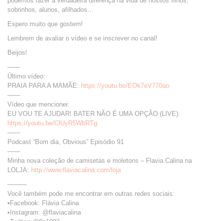
podemos fazer a verdadeira diferença na vida de nossos filhos,
sobrinhos, alunos, afilhados…
Espero muito que gostem!
Lembrem de avaliar o vídeo e se inscrever no canal!
Beijos!
——
Último vídeo:
PRAIA PARA A MAMÃE:
https://youtu.be/EOk7eV770ao
——
Vídeo que mencionei:
EU VOU TE AJUDAR! BATER NÃO É UMA OPÇÃO (LIVE):
https://youtu.be/ClUyR5WbRTg
——
Podcast “Bom dia, Obvious” Episódio 91
——
Minha nova coleção de camisetas e moletons – Flavia Calina na
LOLJA:
http://www.flaviacalina.com/loja
———
Você também pode me encontrar em outras redes sociais:
•Facebook: Flávia Calina
•Instagram: @flaviacalina