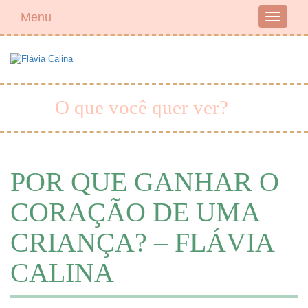
Menu
Toggle
navigati
O que você quer ver?
POR QUE GANHAR O
CORAÇÃO DE UMA
CRIANÇA? – FLÁVIA
CALINA