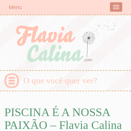
Menu
Toggle
navigati
O que você quer ver?
PISCINA É A NOSSA
PAIXÃO – Flavia Calina