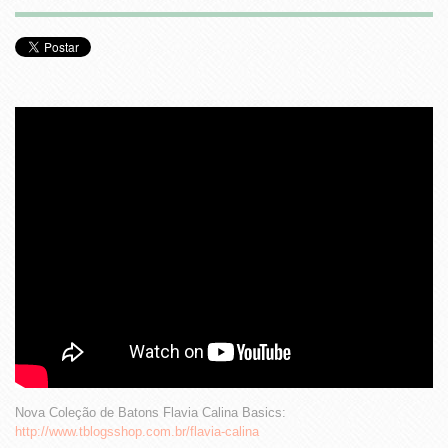
Nova Coleção de Batons Flavia Calina Basics:
http://www.tblogsshop.com.br/flavia-calina