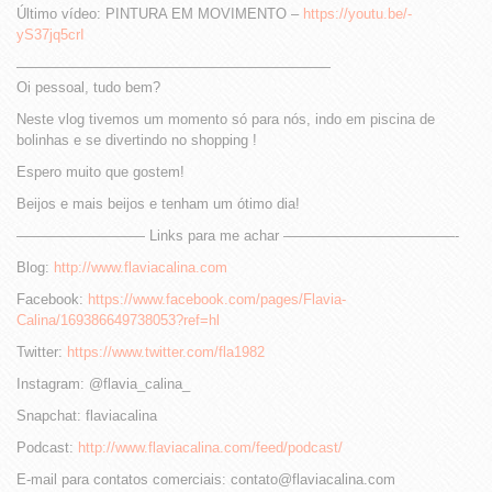
Último vídeo: PINTURA EM MOVIMENTO –
https://youtu.be/-
yS37jq5crI
——————————————————————
Oi pessoal, tudo bem?
Neste vlog tivemos um momento só para nós, indo em piscina de
bolinhas e se divertindo no shopping !
Espero muito que gostem!
Beijos e mais beijos e tenham um ótimo dia!
————————— Links para me achar ————————————-
Blog:
http://www.flaviacalina.com
Facebook:
https://www.facebook.com/pages/Flavia-
Calina/169386649738053?ref=hl
Twitter:
https://www.twitter.com/fla1982
Instagram: @flavia_calina_
Snapchat: flaviacalina
Podcast:
http://www.flaviacalina.com/feed/podcast/
E-mail para contatos comerciais: contato@flaviacalina.com