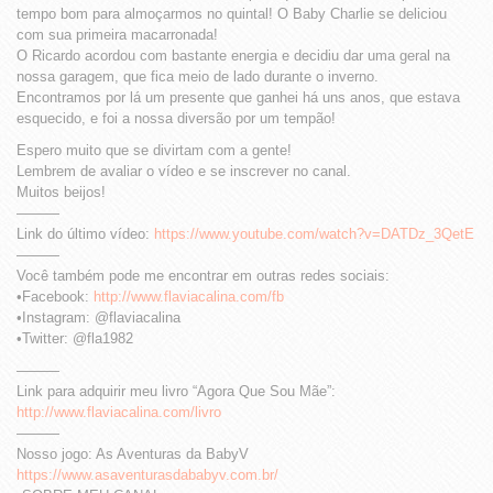
tempo bom para almoçarmos no quintal! O Baby Charlie se deliciou
com sua primeira macarronada!
O Ricardo acordou com bastante energia e decidiu dar uma geral na
nossa garagem, que fica meio de lado durante o inverno.
Encontramos por lá um presente que ganhei há uns anos, que estava
esquecido, e foi a nossa diversão por um tempão!
Espero muito que se divirtam com a gente!
Lembrem de avaliar o vídeo e se inscrever no canal.
Muitos beijos!
———
Link do último vídeo:
https://www.youtube.com/watch?v=DATDz_3QetE
———
Você também pode me encontrar em outras redes sociais:
•Facebook:
http://www.flaviacalina.com/fb
•Instagram: @flaviacalina
•Twitter: @fla1982
———
Link para adquirir meu livro “Agora Que Sou Mãe”:
http://www.flaviacalina.com/livro
———
Nosso jogo: As Aventuras da BabyV
https://www.asaventurasdababyv.com.br/