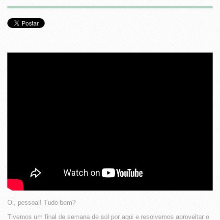
Oi, pessoal! Tudo bem?
Tivemos um final de semana de sol por aqui e resolvemos aproveitar o