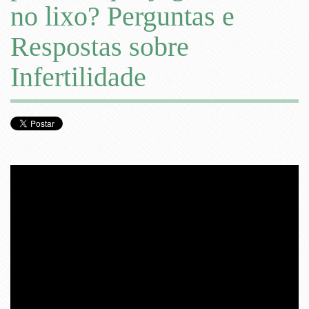
no lixo? Perguntas e
Respostas sobre
Infertilidade