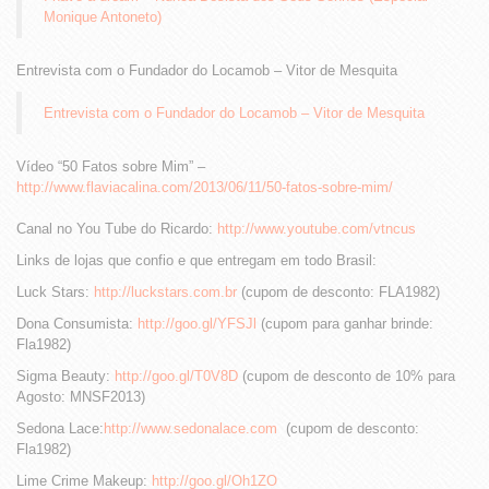
Monique Antoneto)
Entrevista com o Fundador do Locamob – Vitor de Mesquita
Entrevista com o Fundador do Locamob – Vitor de Mesquita
Vídeo “50 Fatos sobre Mim” –
http://www.flaviacalina.com/2013/06/11/50-fatos-sobre-mim/
Canal no You Tube do Ricardo:
http://www.youtube.com/vtncus
Links de lojas que confio e que entregam em todo Brasil:
Luck Stars:
http://luckstars.com.br
(cupom de desconto: FLA1982)
Dona Consumista:
http://goo.gl/YFSJl
(cupom para ganhar brinde:
Fla1982)
Sigma Beauty:
http://goo.gl/T0V8D
(cupom de desconto de 10% para
Agosto: MNSF2013)
Sedona Lace:
http://www.sedonalace.com
(cupom de desconto:
Fla1982)
Lime Crime Makeup:
http://goo.gl/Oh1ZO