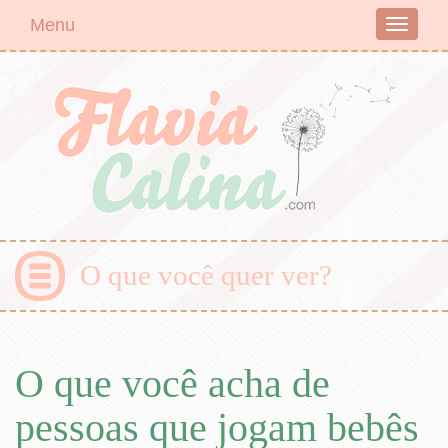
Menu
Toggle
navigati
O que você quer ver?
O que você acha de
pessoas que jogam bebês