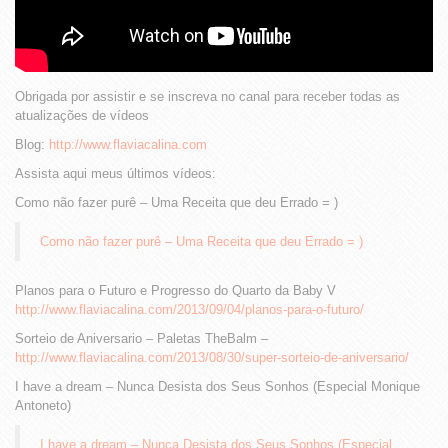
Obrigada por assistir e se inscreva no canal para receber todas as
atualizações de vídeos
Blog:
http://www.flaviacalina.com
Assista aqui meus últimos vídeos:
Como não fazer purê – Uma Receita que deu Errado = )
Como não fazer purê – Uma Receita que deu Errado = )
Planos para o Futuro e Progresso do Quarto da Baby V
http://www.flaviacalina.com/2013/09/04/planos-para-o-futuro/
Sorteio de Aniversario – Paletas TheBalm –
http://www.flaviacalina.com/2013/08/30/super-sorteio-de-aniversario/
I have a dream – Nunca Desista dos Seus Sonhos (Especial Monique
Antoneto)
I have a dream – Nunca Desista dos Seus Sonhos (Especial