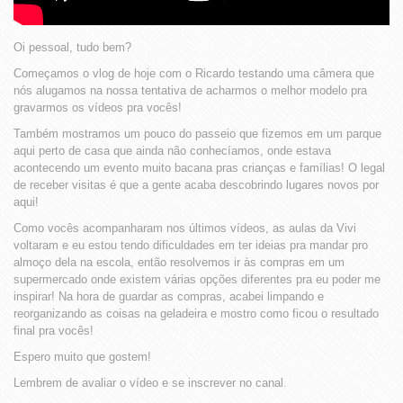
Oi pessoal, tudo bem?
Começamos o vlog de hoje com o Ricardo testando uma câmera que
nós alugamos na nossa tentativa de acharmos o melhor modelo pra
gravarmos os vídeos pra vocês!
Também mostramos um pouco do passeio que fizemos em um parque
aqui perto de casa que ainda não conhecíamos, onde estava
acontecendo um evento muito bacana pras crianças e famílias! O legal
de receber visitas é que a gente acaba descobrindo lugares novos por
aqui!
Como vocês acompanharam nos últimos vídeos, as aulas da Vivi
voltaram e eu estou tendo dificuldades em ter ideias pra mandar pro
almoço dela na escola, então resolvemos ir às compras em um
supermercado onde existem várias opções diferentes pra eu poder me
inspirar! Na hora de guardar as compras, acabei limpando e
reorganizando as coisas na geladeira e mostro como ficou o resultado
final pra vocês!
Espero muito que gostem!
Lembrem de avaliar o vídeo e se inscrever no canal.