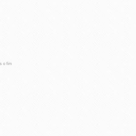
s o fim