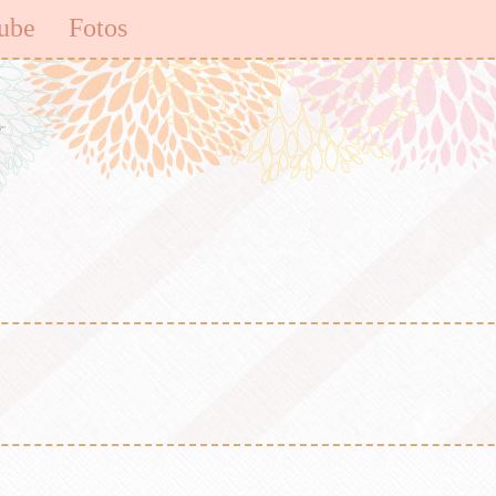
ube
Fotos