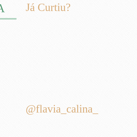
A
Já Curtiu?
@flavia_calina_