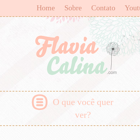
Home
Sobre
Contato
Yout
O que você quer
ver?