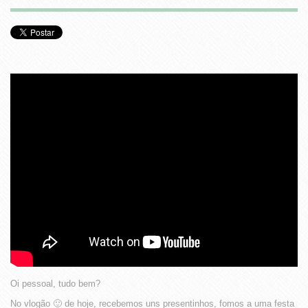
Oi pessoal, tudo bem?
No vlogão 🙂 de hoje, recebemos uns presentinhos, fomos a uma festa