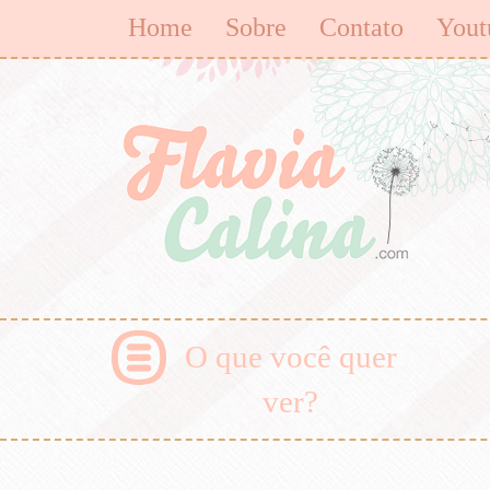
Home
Sobre
Contato
Yout
O que você quer
ver?