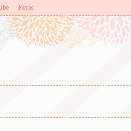
ube
Fotos