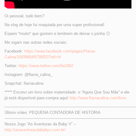
Oi pessoal, tudo bem?
Na vlog de hoje fui maquiada por uma super profissional!
Espero *muito* que gostem e lembrem de deixar o joinha 🙂
Me sigam nas outras redes sociais:
Facebook:
https://www.facebook.com/pages/Flavia-
Calina/169386649738053?ref=hl
Twitter:
https://www.twitter.com/fla1982
Instagram: @flavia_calina_
Snapchat: flaviacalina
***** Escrevi um livro sobre maternidade: o “Agora Que Sou Mãe” e ele
já está disponível para compra aqui!
http://www.flaviacalina.com/livro
—————————————————————————————————
Último vídeo: PEQUENA CONTADORA DE HISTORIA
—————————————————————————————————
Nosso Jogo “As Aventuras da Baby V” –
http://asaventurasdababyv.com.br/