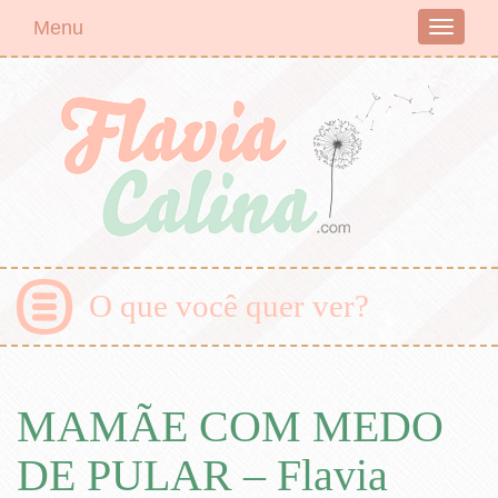
Menu
Toggle
navigati
O que você quer ver?
MAMÃE COM MEDO
DE PULAR – Flavia