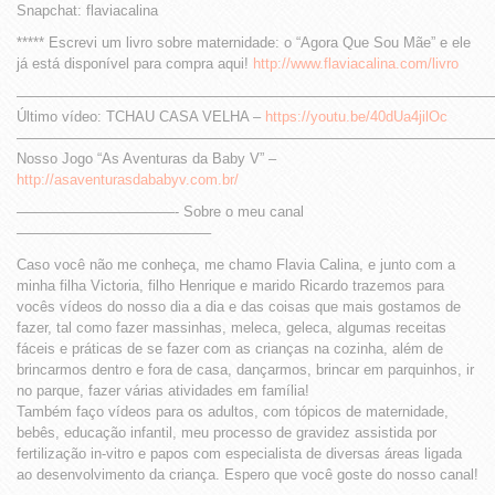
Snapchat: flaviacalina
***** Escrevi um livro sobre maternidade: o “Agora Que Sou Mãe” e ele
já está disponível para compra aqui!
http://www.flaviacalina.com/livro
—————————————————————————————————
Último vídeo: TCHAU CASA VELHA –
https://youtu.be/40dUa4jilOc
—————————————————————————————————
Nosso Jogo “As Aventuras da Baby V” –
http://asaventurasdababyv.com.br/
———————————- Sobre o meu canal
—————————————–
Caso você não me conheça, me chamo Flavia Calina, e junto com a
minha filha Victoria, filho Henrique e marido Ricardo trazemos para
vocês vídeos do nosso dia a dia e das coisas que mais gostamos de
fazer, tal como fazer massinhas, meleca, geleca, algumas receitas
fáceis e práticas de se fazer com as crianças na cozinha, além de
brincarmos dentro e fora de casa, dançarmos, brincar em parquinhos, ir
no parque, fazer várias atividades em família!
Também faço vídeos para os adultos, com tópicos de maternidade,
bebês, educação infantil, meu processo de gravidez assistida por
fertilização in-vitro e papos com especialista de diversas áreas ligada
ao desenvolvimento da criança. Espero que você goste do nosso canal!