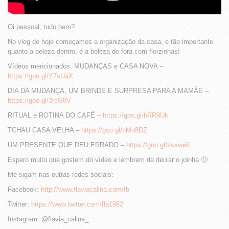
Oi pessoal, tudo bem?
No vlog de hoje começamos a organização da casa, e tão importante
quanto a beleza dentro, é a beleza de fora com florzinhas!
Vídeos mencionados: MUDANÇAS e CASA NOVA –
https://goo.gl/Y7sUaX
DIA DA MUDANÇA, UM BRINDE E SURPRESA PARA A MAMÃE –
https://goo.gl/3rcG8V
RITUAL e ROTINA DO CAFÉ –
https://goo.gl/bRR9Uk
TCHAU CASA VELHA –
https://goo.gl/nMo8DZ
UM PRESENTE QUE DEU ERRADO –
https://goo.gl/ssxwe6
Espero muito que gostem do vídeo e lembrem de deixar o joinha 🙂
Me sigam nas outras redes sociais:
Facebook:
http://www.flaviacalina.com/fb
Twitter:
https://www.twitter.com/fla1982
Instagram: @flavia_calina_