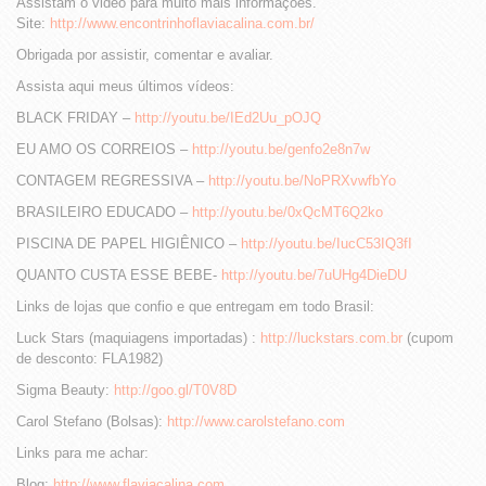
Assistam o video para muito mais informações.
Site:
http://www.encontrinhoflaviacalina.com.br/
Obrigada por assistir, comentar e avaliar.
Assista aqui meus últimos vídeos:
BLACK FRIDAY –
http://youtu.be/IEd2Uu_pOJQ
EU AMO OS CORREIOS –
http://youtu.be/genfo2e8n7w
CONTAGEM REGRESSIVA –
http://youtu.be/NoPRXvwfbYo
BRASILEIRO EDUCADO –
http://youtu.be/0xQcMT6Q2ko
PISCINA DE PAPEL HIGIÊNICO –
http://youtu.be/IucC53IQ3fI
QUANTO CUSTA ESSE BEBE-
http://youtu.be/7uUHg4DieDU
Links de lojas que confio e que entregam em todo Brasil:
Luck Stars (maquiagens importadas) :
http://luckstars.com.br
(cupom
de desconto: FLA1982)
Sigma Beauty:
http://goo.gl/T0V8D
Carol Stefano (Bolsas):
http://www.carolstefano.com
Links para me achar:
Blog:
http://www.flaviacalina.com