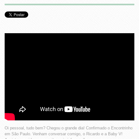
Oi pessoal, tudo bem? Chegou o grande dia! Confirmado o Encontrinho
em São Paulo. Venham conversar comigo, o Ricardo e a Baby V!