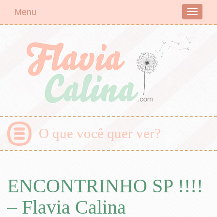
Menu
Toggle
navigati
O que você quer ver?
ENCONTRINHO SP !!!!
– Flavia Calina