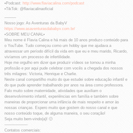
•Podcast:
http://www.flaviacalina.com/podcast
•TikTok: @flaviacalinaoficial
———
Nosso jogo: As Aventuras da BabyV
https://www.asaventurasdababyv.com.br/
•SOBRE MEU CANAL•
Meu nome é Flavia Calina e há mais de 10 anos produzo conteúdo para
o YouTube. Tudo começou como um hobby que me ajudava a
atravessar um período difícil da vida em que eu e meu marido, Ricardo,
vivíamos um processo de infertilidade.
Hoje me orgulho em dizer que produzir vídeos se tornou a minha
profissão e por aqui pude celebrar com vocês a chegada dos nossos
três milagres: Victoria, Henrique e Charlie.
Neste canal compartilho muito do que estudei sobre educação infantil e
do que pude aprender trabalhando por anos na área como professora.
Falo muito sobre maternidade, atividades que auxiliam o
desenvolvimento infantil, experiências em família e também sobre
maneiras de proporcionar uma infância de mais respeito e amor às
nossas crianças. Espero muito que gostem do nosso canal e que
nosso conteúdo toque, de alguma maneira, o seu coração!
Seja muito bem-vindo(a)! 🙂
——————
Contatos comerciais: