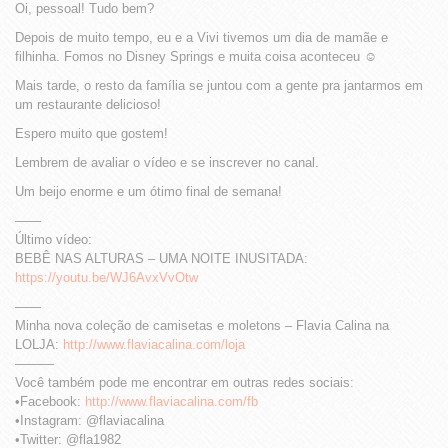
Oi, pessoal! Tudo bem?
Depois de muito tempo, eu e a Vivi tivemos um dia de mamãe e
filhinha. Fomos no Disney Springs e muita coisa aconteceu ☺️
Mais tarde, o resto da família se juntou com a gente pra jantarmos em
um restaurante delicioso!
Espero muito que gostem!
Lembrem de avaliar o vídeo e se inscrever no canal.
Um beijo enorme e um ótimo final de semana!
——
Último vídeo:
BEBÊ NAS ALTURAS – UMA NOITE INUSITADA:
https://youtu.be/WJ6AvxVvOtw
——
Minha nova coleção de camisetas e moletons – Flavia Calina na
LOLJA:
http://www.flaviacalina.com/loja
———
Você também pode me encontrar em outras redes sociais:
•Facebook:
http://www.flaviacalina.com/fb
•Instagram: @flaviacalina
•Twitter: @fla1982