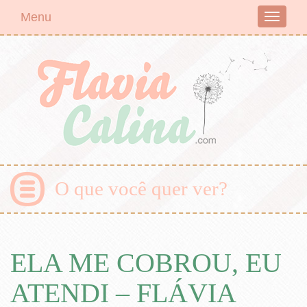
Menu
Toggle
navigati
O que você quer ver?
ELA ME COBROU, EU
ATENDI – FLÁVIA