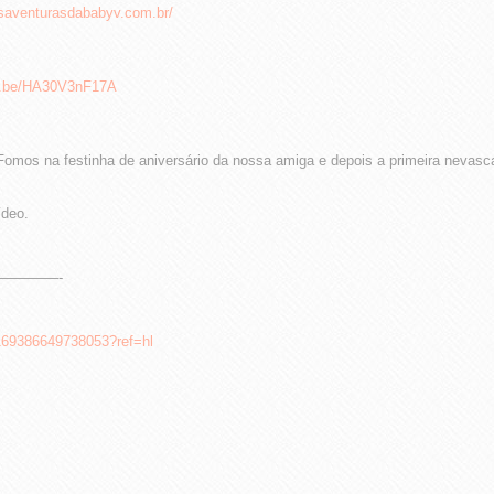
asaventurasdababyv.com.br/
tu.be/HA30V3nF17A
 Fomos na festinha de aniversário da nossa amiga e depois a primeira nevasc
ídeo.
——————-
/169386649738053?ref=hl