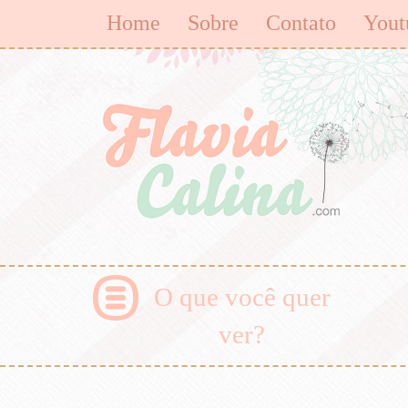
Home
Sobre
Contato
Yout
O que você quer
ver?