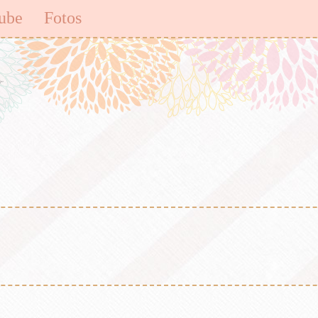
ube
Fotos