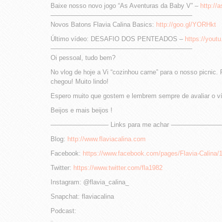
Baixe nosso novo jogo “As Aventuras da Baby V” –
http://
——————————————————————
Novos Batons Flavia Calina Basics:
http://goo.gl/YORHkt
Último vídeo: DESAFIO DOS PENTEADOS –
https://you
——————————————————————
Oi pessoal, tudo bem?
No vlog de hoje a Vi “cozinhou carne” para o nosso picnic.
chegou! Muito lindo!
Espero muito que gostem e lembrem sempre de avaliar o v
Beijos e mais beijos !
————————— Links para me achar ——————
Blog:
http://www.flaviacalina.com
Facebook:
https://www.facebook.com/pages/Flavia-Calina
Twitter:
https://www.twitter.com/fla1982
Instagram: @flavia_calina_
Snapchat: flaviacalina
Podcast: