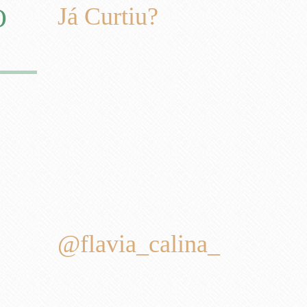
O
Já Curtiu?
@flavia_calina_