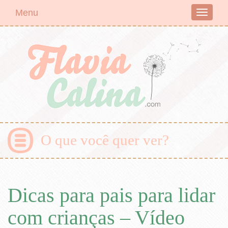
Menu
Toggle
navigati
O que você quer ver?
Dicas para pais para lidar
com crianças – Vídeo