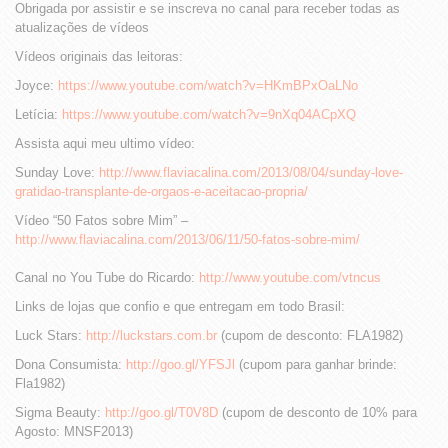
Obrigada por assistir e se inscreva no canal para receber todas as
atualizações de vídeos
Vídeos originais das leitoras:
Joyce:
https://www.youtube.com/watch?v=HKmBPxOaLNo
Letícia:
https://www.youtube.com/watch?v=9nXq04ACpXQ
Assista aqui meu ultimo vídeo:
Sunday Love:
http://www.flaviacalina.com/2013/08/04/sunday-love-
gratidao-transplante-de-orgaos-e-aceitacao-propria/
Vídeo “50 Fatos sobre Mim” –
http://www.flaviacalina.com/2013/06/11/50-fatos-sobre-mim/
Canal no You Tube do Ricardo:
http://www.youtube.com/vtncus
Links de lojas que confio e que entregam em todo Brasil:
Luck Stars:
http://luckstars.com.br
(cupom de desconto: FLA1982)
Dona Consumista:
http://goo.gl/YFSJl
(cupom para ganhar brinde:
Fla1982)
Sigma Beauty:
http://goo.gl/T0V8D
(cupom de desconto de 10% para
Agosto: MNSF2013)