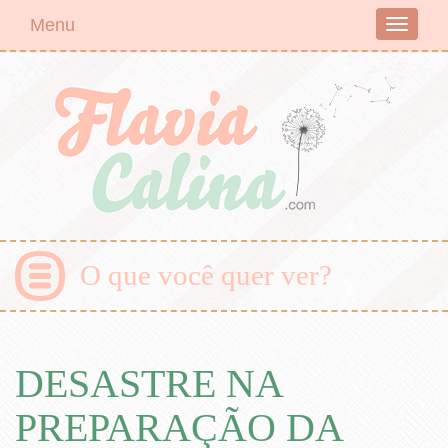
Menu
Toggle
navigati
O que você quer ver?
DESASTRE NA
PREPARAÇÃO DA