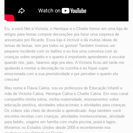
Eu, a vovó Net a Victoria, o Henrique e o Charlie fomos em uma loja de
artigos para festas comprar decorações pra fazer uma surpresa de
aniversário pro Ricardo. Essa loja é incrível e dá muitas ideias de
temas de festas, tem pra todos os gostos! Também tivemos um
pequeno incidente com os balões e eu tive uma conversa com as
crianças sobre respeito e o quanto é importante aprenderem a escutar
quando nós, pais, falamos algo pra eles. A Victoria ficou até tarde me
ajudando a montar a decoração na cozinha e eu fiquei super
emocionada com a sua prestatividade e por perceber o quanto ela
cresceu!
Meu nome é Flávia Calina, sou ex professora de Educação Infantil e
mãe de Victoria Calina, Henrique Calina e Charlie Calina. Em meu canal
compartilho minha rotina, minha maternidade, ensinamentos sobre
educação positiva, atividades educacionais e atividades para crianças.
Os vídeos são cheio de diversão e aprendizado. Aqui também você
encontra receitas com crianças, atividades montessorianas, atividade
para bebês, viagens em família com muita piscina, praia e lagos.
Moramos no Estados Unidos desde 2005 e recentemente nos