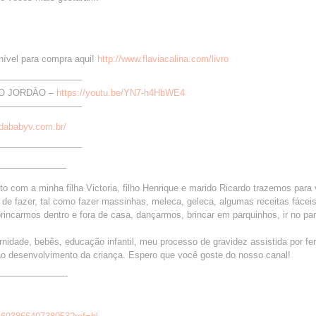
onível para compra aqui!
http://www.flaviacalina.com/livro
—————————–
DO JORDĀO –
https://youtu.be/YN7-h4HbWE4
—————————–
sdababyv.com.br/
—————————–
—————————–
 com a minha filha Victoria, filho Henrique e marido Ricardo trazemos para
de fazer, tal como fazer massinhas, meleca, geleca, algumas receitas fáceis
rincarmos dentro e fora de casa, dançarmos, brincar em parquinhos, ir no pa
idade, bebês, educação infantil, meu processo de gravidez assistida por fer
a ao desenvolvimento da criança. Espero que você goste do nosso canal!
—————————-