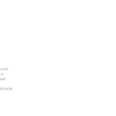
 vocês
 e
rque,
tilização