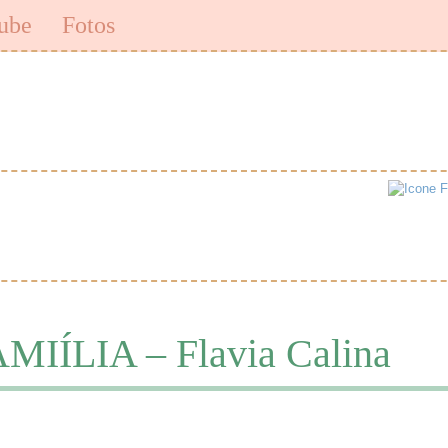
ube
Fotos
ÍLIA – Flavia Calina