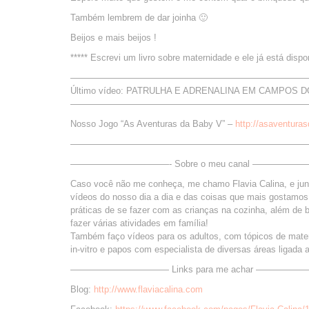
Também lembrem de dar joinha 🙂
Beijos e mais beijos !
***** Escrevi um livro sobre maternidade e ele já está disp
——————————————————————————
Último vídeo: PATRULHA E ADRENALINA EM CAMPOS 
——————————————————————————
Nosso Jogo “As Aventuras da Baby V” –
http://asaventura
——————————————————————————
———————————- Sobre o meu canal ————
Caso você não me conheça, me chamo Flavia Calina, e junto
vídeos do nosso dia a dia e das coisas que mais gostamos 
práticas de se fazer com as crianças na cozinha, além de b
fazer várias atividades em família!
Também faço vídeos para os adultos, com tópicos de matern
in-vitro e papos com especialista de diversas áreas ligad
——————————— Links para me achar ————
Blog:
http://www.flaviacalina.com