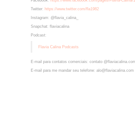
Facebook:
https://www.facebook.com/pages/Flavia-Calina
Twitter:
https://www.twitter.com/fla1982
Instagram: @flavia_calina_
Snapchat: flaviacalina
Podcast:
Flavia Calina Podcasts
E-mail para contatos comerciais: contato @flaviacalina.co
E-mail para me mandar seu telefone: alo@flaviacalina.com