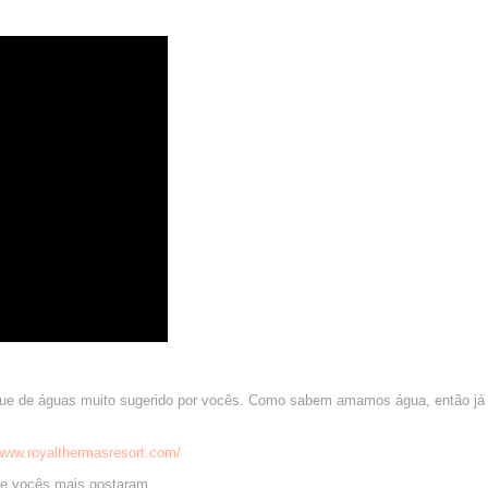
arque de águas muito sugerido por vocês. Como sabem amamos água, então já
/www.royalthermasresort.com/
ue vocês mais gostaram.