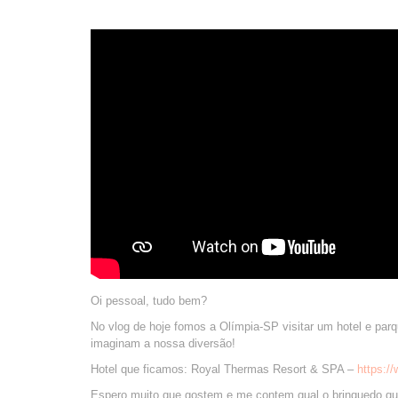
Oi pessoal, tudo bem?
No vlog de hoje fomos a Olímpia-SP visitar um hotel e p
imaginam a nossa diversão!
Hotel que ficamos: Royal Thermas Resort & SPA –
https:/
Espero muito que gostem e me contem qual o brinquedo q