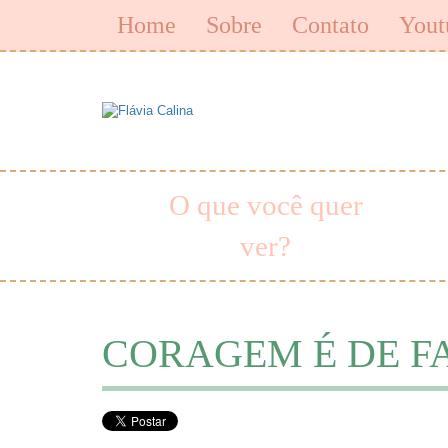
Home
Sobre
Contato
Yout
O que você quer
ver?
CORAGEM É DE FAMI