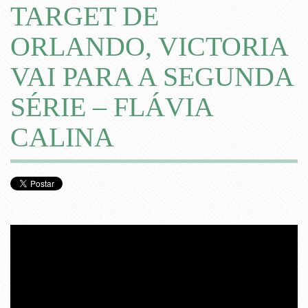
TARGET DE
ORLANDO, VICTORIA
VAI PARA A SEGUNDA
SÉRIE – FLÁVIA
CALINA