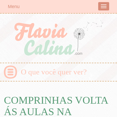
Menu
Toggle
navigati
O que você quer ver?
COMPRINHAS VOLTA
ÁS AULAS NA