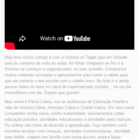
Hoje levo vocês comigo e com a Victoria na Target aqui em Orlando
para as compras de volta ás aulas. As férias chegaram ao fim e a
Victoria vai começar a segunda-série, eu nem acredito. Compramos
muitos materiais escolares e aproveitamos para cortar o cabelo para
que ela comece o ano escolar com o cabelo novo. No final a vi ainda
passou todos os itens no caixa do supermercado sozinha… foi um dia
maravilhoso com ela. Espero que gostem.
Meu nome é Flávia Calina, sou ex professora de Educação Infantil e
mãe de Victoria Calina, Henrique Calina e Charlie Calina. Em meu canal
compartilho minha rotina, minha maternidade, ensinamentos sobre
educação positiva, atividades educacionais e atividades para crianças.
Os vídeos são cheio de diversão e aprendizado. Aqui também você
encontra receitas com crianças, atividades montessorianas, atividade
para bebês, viagens em família com muita piscina, praia e lagos.