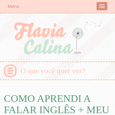
Menu
Toggle
navigati
O que você quer ver?
COMO APRENDI A
FALAR INGLÊS + MEU