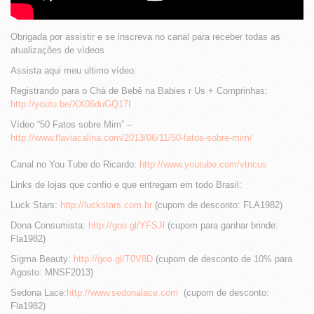
Obrigada por assistir e se inscreva no canal para receber todas as
atualizações de vídeos
Assista aqui meu ultimo vídeo:
Registrando para o Chá de Bebê na Babies r Us + Comprinhas:
http://youtu.be/XX06duGQ17I
Vídeo “50 Fatos sobre Mim” –
http://www.flaviacalina.com/2013/06/11/50-fatos-sobre-mim/
Canal no You Tube do Ricardo:
http://www.youtube.com/vtncus
Links de lojas que confio e que entregam em todo Brasil:
Luck Stars:
http://luckstars.com.br
(cupom de desconto: FLA1982)
Dona Consumista:
http://goo.gl/YFSJl
(cupom para ganhar brinde:
Fla1982)
Sigma Beauty:
http://goo.gl/T0V8D
(cupom de desconto de 10% para
Agosto: MNSF2013)
Sedona Lace:
http://www.sedonalace.com
(cupom de desconto:
Fla1982)