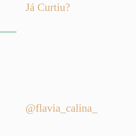
Já Curtiu?
@flavia_calina_