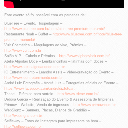
Este evento só foi possível com as parcerias de:
BlueTree – Evento, Hospedagem –
http://www.bluetree.com.br/hotel/blue-tree-premium-morumbi/
Restaurante Noah – Buffet –
http://www.bluetree.com.br/hotel/blue-tree-
premium-morumbi/
Vult Cosmética – Maquiagens ao vivo, Prêmios –
http://www.vult.com.br
Salão VIP – Cabelo e Prêmios –
http://www.vipbodyhair.com.br/
Ateliê Algodão Doce – Lembrancinhas – latinhas com doces –
http://www.ateliealgodaodoce.com.br
IO Entretenimento – Leandro Assis – Video-gravação do Evento –
http://www.ioentretenimento.com.br
André Luiz Fotografia – André Luiz – Fotografias oficiais do Evento –
https://www.facebook.com/andreluizfotoart
Tricae – Prêmios para sorteio –
http://www.tricae.com.br/
Débora Garcia – Realização do Evento & Assessoria de Imprensa
Primow – Website, Venda de ingressos –
http://www.primow.com.br
WebSignz – Banners, Placas, Diários de Gratidão –
http://websigns.com.br
Selfieway – Fotos do Instagram para impressora na hora –
http://selfieway.com.br