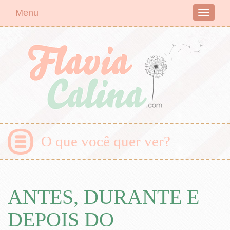
Menu
Toggle
navigati
O que você quer ver?
ANTES, DURANTE E
DEPOIS DO