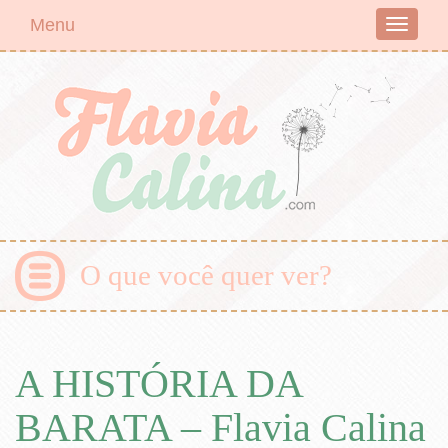
Menu
Toggle
navigati
O que você quer ver?
A HISTÓRIA DA
BARATA – Flavia Calina