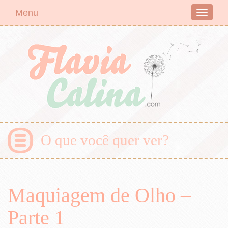
Menu
Toggle
navigati
O que você quer ver?
Maquiagem de Olho –
Parte 1