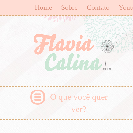
Home
Sobre
Contato
Yout
O que você quer
ver?