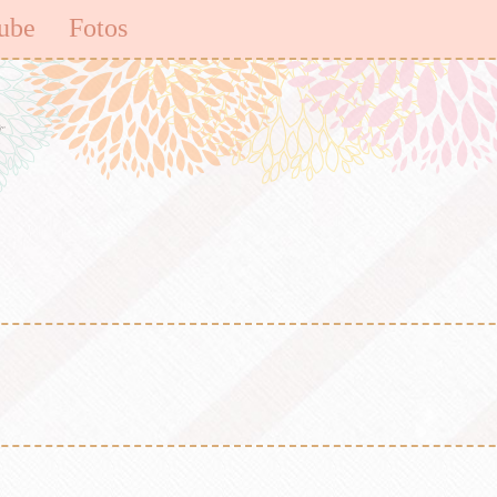
ube
Fotos