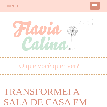
Menu
Toggle
navigati
O que você quer ver?
TRANSFORMEI A
SALA DE CASA EM