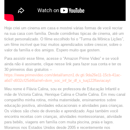
Hoje criei um cinema em casa e mostrei várias formas de você recriar
na sua casa com família. Desde comidinhas tipicas de cinema, até um
ticket personalizado. O filme escolhido foi o “Turma da Mônica Lições”,
um filme incrível que traz muitos aprendizados sobre crescer, sobre o
valor da família e dos amigos. Espero muito que gostem.
Para assistir esse filme, acesse o “Amazon Prime Video” e se você
ainda não é assinante, clique nesse link para fazer sua conta e ter os
30 primeiros dias gratuitos –
https://www.primevideo.com/detail/amzn1.dv.gti.9da26e11-15cb-41ac-
a6d7-d932cf25d46a/ref=dvm_soc_inf_br_df_s_tuq122flaviacayt
Meu nome é Flávia Calina, sou ex professora de Educação Infantil e
mãe de Victoria Calina, Henrique Calina e Charlie Calina. Em meu canal
compartilho minha rotina, minha maternidade, ensinamentos sobre
educação positiva, atividades educacionais e atividades para crianças.
Os vídeos são cheio de diversão e aprendizado. Aqui também você
encontra receitas com crianças, atividades montessorianas, atividade
para bebês, viagens em família com muita piscina, praia e lagos.
Moramos nos Estados Unidos desde 2005 e recentemente nos