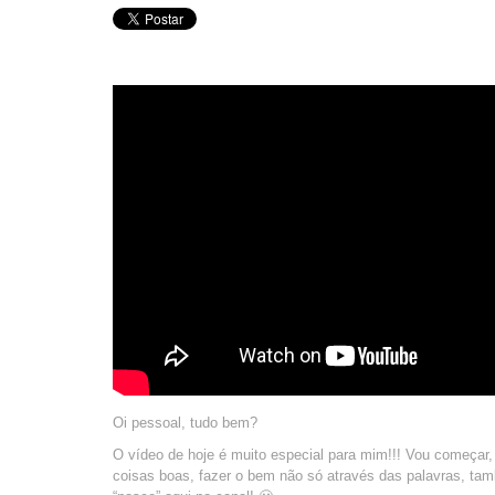
Oi pessoal, tudo bem?
O vídeo de hoje é muito especial para mim!!! Vou começar
coisas boas, fazer o bem não só através das palavras, t