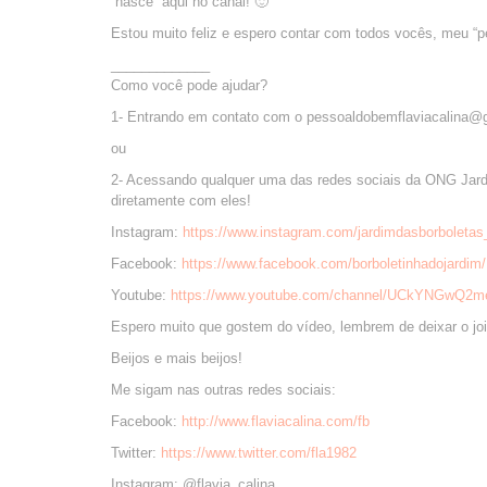
“nasce” aqui no canal! 🙂
Estou muito feliz e espero contar com todos vocês, meu “p
_____________
Como você pode ajudar?
1- Entrando em contato com o pessoaldobemflaviacalina@g
ou
2- Acessando qualquer uma das redes sociais da ONG Jardi
diretamente com eles!
Instagram:
https://www.instagram.com/jardimdasborboletas
Facebook:
https://www.facebook.com/borboletinhadojardim/
Youtube:
https://www.youtube.com/channel/UCkYNGwQ
Espero muito que gostem do vídeo, lembrem de deixar o jo
Beijos e mais beijos!
Me sigam nas outras redes sociais:
Facebook:
http://www.flaviacalina.com/fb
Twitter:
https://www.twitter.com/fla1982
Instagram: @flavia_calina_