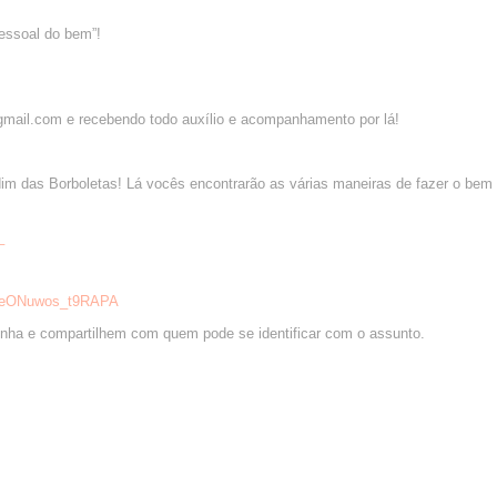
essoal do bem”!
mail.com e recebendo todo auxílio e acompanhamento por lá!
m das Borboletas! Lá vocês encontrarão as várias maneiras de fazer o bem
_
2meONuwos_t9RAPA
inha e compartilhem com quem pode se identificar com o assunto.