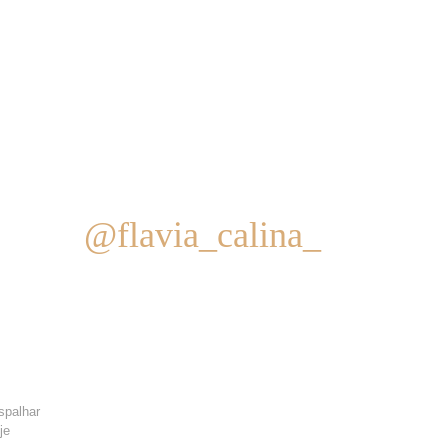
@flavia_calina_
spalhar
je