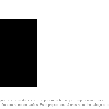
, junto com a ajuda de vocês, a pôr em prática o que sempre conversamos. E
ambém com as nossas ações. Esse projeto está há anos na minha cabeça e ho