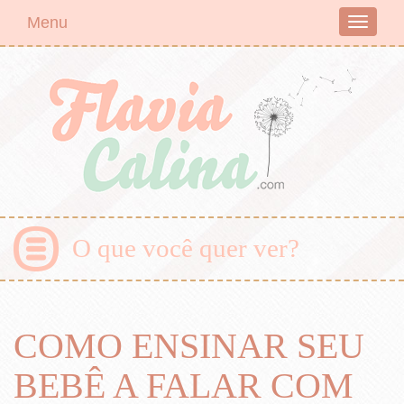
Menu
Toggle
navigati
O que você quer ver?
COMO ENSINAR SEU
BEBÊ A FALAR COM