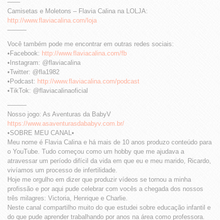
——
Camisetas e Moletons – Flavia Calina na LOLJA:
http://www.flaviacalina.com/loja
———
Você também pode me encontrar em outras redes sociais:
•Facebook:
http://www.flaviacalina.com/fb
•Instagram: @flaviacalina
•Twitter: @fla1982
•Podcast:
http://www.flaviacalina.com/podcast
•TikTok: @flaviacalinaoficial
———
Nosso jogo: As Aventuras da BabyV
https://www.asaventurasdababyv.com.br/
•SOBRE MEU CANAL•
Meu nome é Flavia Calina e há mais de 10 anos produzo conteúdo para
o YouTube. Tudo começou como um hobby que me ajudava a
atravessar um período difícil da vida em que eu e meu marido, Ricardo,
vivíamos um processo de infertilidade.
Hoje me orgulho em dizer que produzir vídeos se tornou a minha
profissão e por aqui pude celebrar com vocês a chegada dos nossos
três milagres: Victoria, Henrique e Charlie.
Neste canal compartilho muito do que estudei sobre educação infantil e
do que pude aprender trabalhando por anos na área como professora.