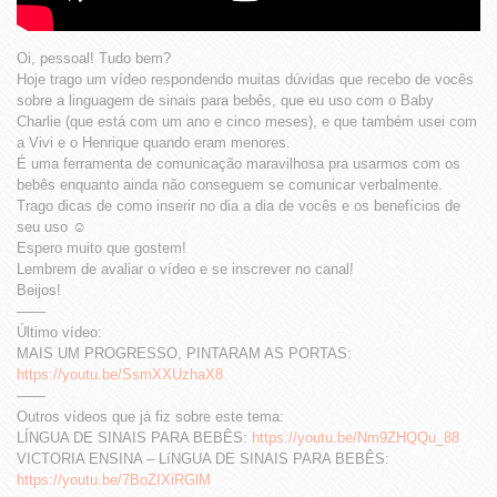
Oi, pessoal! Tudo bem?
Hoje trago um vídeo respondendo muitas dúvidas que recebo de vocês
sobre a linguagem de sinais para bebês, que eu uso com o Baby
Charlie (que está com um ano e cinco meses), e que também usei com
a Vivi e o Henrique quando eram menores.
É uma ferramenta de comunicação maravilhosa pra usarmos com os
bebês enquanto ainda não conseguem se comunicar verbalmente.
Trago dicas de como inserir no dia a dia de vocês e os benefícios de
seu uso ☺️
Espero muito que gostem!
Lembrem de avaliar o vídeo e se inscrever no canal!
Beijos!
——
Último vídeo:
MAIS UM PROGRESSO, PINTARAM AS PORTAS:
https://youtu.be/SsmXXUzhaX8
——
Outros vídeos que já fiz sobre este tema:
LÍNGUA DE SINAIS PARA BEBÊS:
https://youtu.be/Nm9ZHQQu_88
VICTORIA ENSINA – LíNGUA DE SINAIS PARA BEBÊS:
https://youtu.be/7BoZIXiRGlM