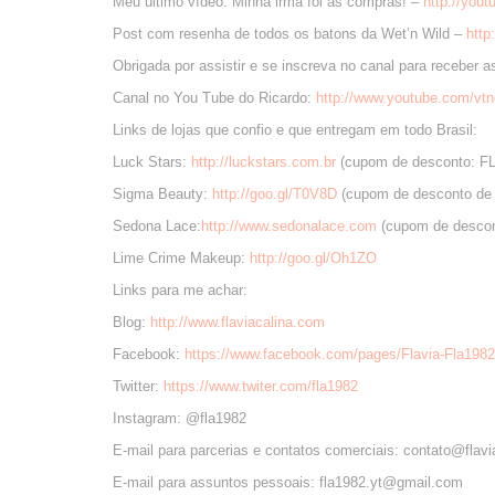
Meu último vídeo: Minha irmã foi às compras! –
http://you
Post com resenha de todos os batons da Wet’n Wild –
http
Obrigada por assistir e se inscreva no canal para receber 
Canal no You Tube do Ricardo:
http://www.youtube.com/vt
Links de lojas que confio e que entregam em todo Brasil:
Luck Stars:
http://luckstars.com.br
(cupom de desconto: F
Sigma Beauty:
http://goo.gl/T0V8D
(cupom de desconto de
Sedona Lace:
http://www.sedonalace.com
(cupom de descon
Lime Crime Makeup:
http://goo.gl/Oh1ZO
Links para me achar:
Blog:
http://www.flaviacalina.com
Facebook:
https://www.facebook.com/pages/Flavia-Fla19
Twitter:
https://www.twiter.com/fla1982
Instagram: @fla1982
E-mail para parcerias e contatos comerciais: contato@flav
E-mail para assuntos pessoais: fla1982.yt@gmail.com