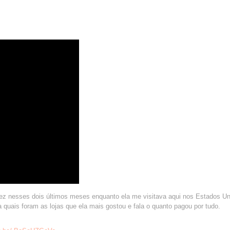
ez nesses dois últimos meses enquanto ela me visitava aqui nos Estados Un
a quais foram as lojas que ela mais gostou e fala o quanto pagou por tudo.