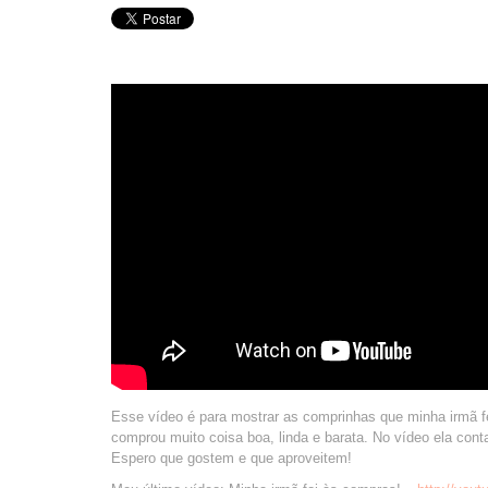
Esse vídeo é para mostrar as comprinhas que minha irmã f
comprou muito coisa boa, linda e barata. No vídeo ela cont
Espero que gostem e que aproveitem!