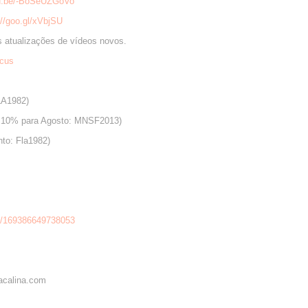
tu.be/-BoSeUZGoVo
://goo.gl/xVbjSU
as atualizações de vídeos novos.
ncus
LA1982)
 10% para Agosto: MNSF2013)
to: Fla1982)
82/169386649738053
iacalina.com