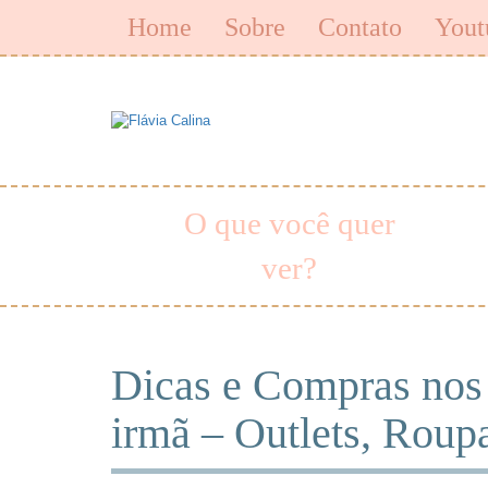
Home
Sobre
Contato
Yout
O que você quer
ver?
Dicas e Compras nos
irmã – Outlets, Rou