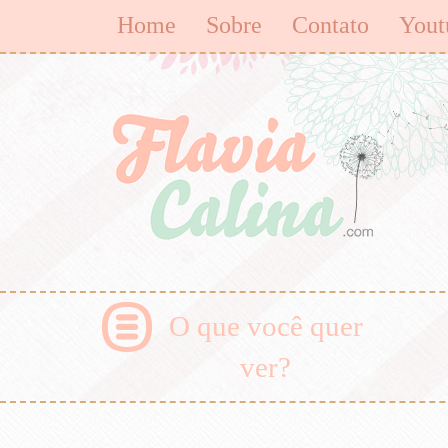
Home
Sobre
Contato
Yout
O que você quer
ver?