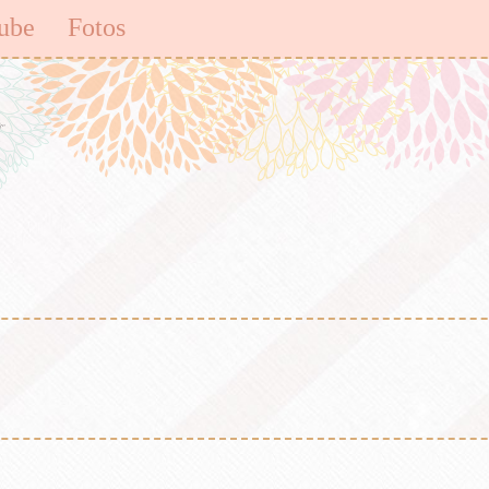
ube
Fotos