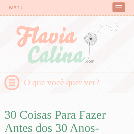
Menu
Toggle
navigati
O que você quer ver?
30 Coisas Para Fazer
Antes dos 30 Anos-