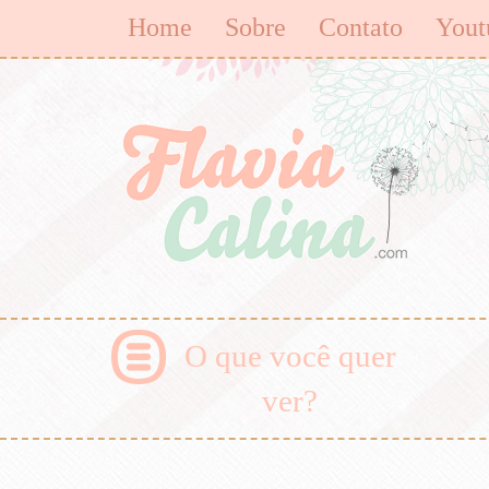
Home
Sobre
Contato
Yout
O que você quer
ver?