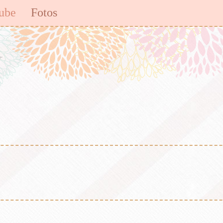
ube
Fotos