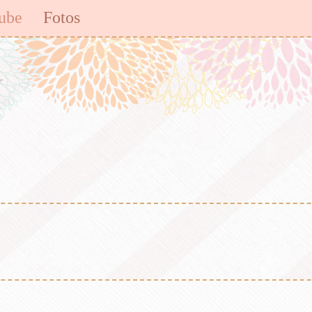
ube
Fotos