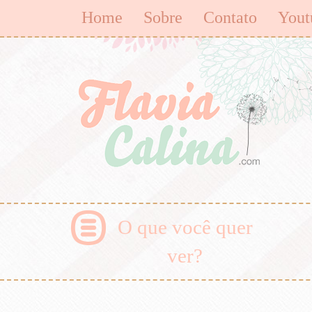
Home
Sobre
Contato
Yout
O que você quer
ver?